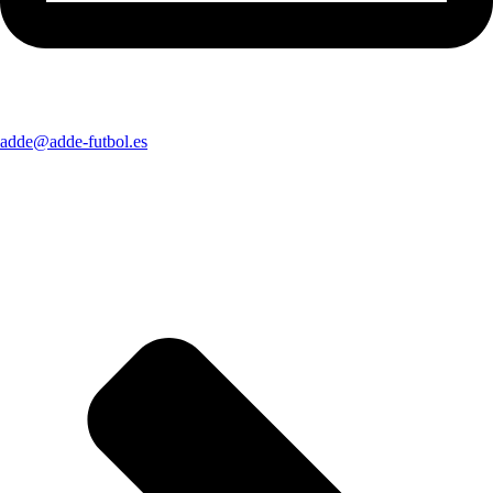
adde@adde-futbol.es