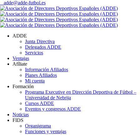
adde@adde-futbol.es
ADDE
Junta Directiva
Delegados ADDE
Servicios
Ventajas
Afíliate
Información Afiliados
Planes Afiliados
Mi cuenta
Formación
Programa Executive en Dirección Deportiva de Fútbol –
Universidad de Nebrija
Cursos ADDE
Eventos y congresos ADDE
Noticias
FIDS
Organigrama
Funciones y ventajas