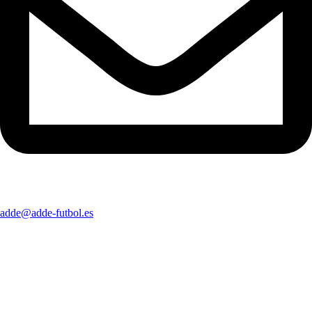
adde@adde-futbol.es