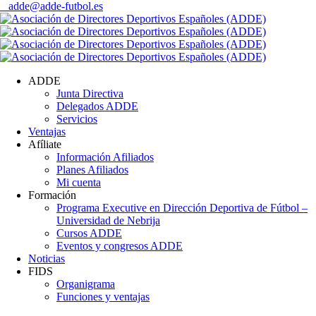
adde@adde-futbol.es
ADDE
Junta Directiva
Delegados ADDE
Servicios
Ventajas
Afíliate
Información Afiliados
Planes Afiliados
Mi cuenta
Formación
Programa Executive en Dirección Deportiva de Fútbol –
Universidad de Nebrija
Cursos ADDE
Eventos y congresos ADDE
Noticias
FIDS
Organigrama
Funciones y ventajas