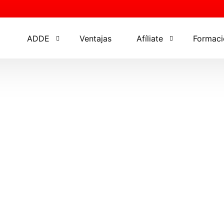
ADDE
Ventajas
Afíliate
Formaci
Junta Directiva
Información Afiliados
Program
Delegados ADDE
Planes Afiliados
Cursos
Servicios
Mi cuenta
Eventos