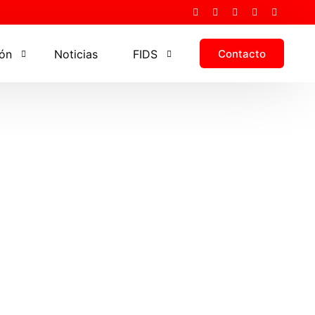
Contacto
ón
Noticias
FIDS
a Executive en Dirección Deportiva de Fútbol – Universida
Organigrama
 ADDE
Funciones y ventajas
 y congresos ADDE