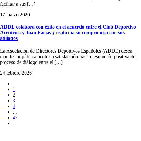
facilitar a sus […]
17 marzo 2026
ADDE colabora con éxito en el acuerdo entre el Club Deportivo
Arenteiro y Joan Farías y reafirma su compromiso con sus
afiliados
La Asociación de Directores Deportivos Españoles (ADDE) desea
manifestar públicamente su satisfacción tras la resolución positiva del
proceso de diálogo entre el […]
24 febrero 2026
1
2
3
4
…
47