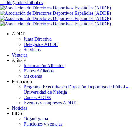
adde@adde-futbol.es
ADDE
Junta Directiva
Delegados ADDE
Servicios
Ventajas
Afíliate
Información Afiliados
Planes Afiliados
Mi cuenta
Formación
Programa Executive en Dirección Deportiva de Fútbol –
Universidad de Nebrija
Cursos ADDE
Eventos y congresos ADDE
Noticias
FIDS
Organigrama
Funciones y ventajas