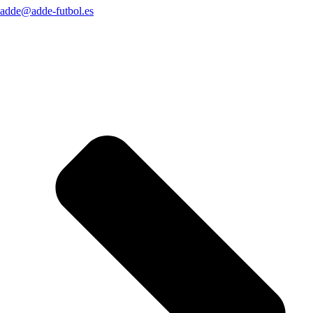
adde@adde-futbol.es