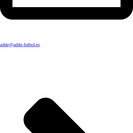
adde@adde-futbol.es