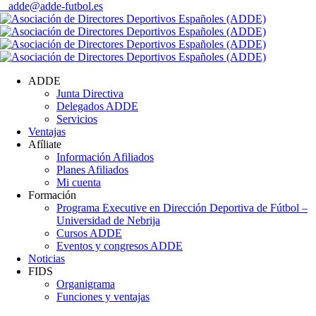
adde@adde-futbol.es
ADDE
Junta Directiva
Delegados ADDE
Servicios
Ventajas
Afíliate
Información Afiliados
Planes Afiliados
Mi cuenta
Formación
Programa Executive en Dirección Deportiva de Fútbol –
Universidad de Nebrija
Cursos ADDE
Eventos y congresos ADDE
Noticias
FIDS
Organigrama
Funciones y ventajas