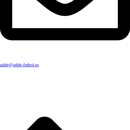
adde@adde-futbol.es