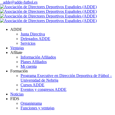
adde@adde-futbol.es
ADDE
Junta Directiva
Delegados ADDE
Servicios
Ventajas
Afíliate
Información Afiliados
Planes Afiliados
Mi cuenta
Formación
Programa Executive en Dirección Deportiva de Fútbol –
Universidad de Nebrija
Cursos ADDE
Eventos y congresos ADDE
Noticias
FIDS
Organigrama
Funciones y ventajas