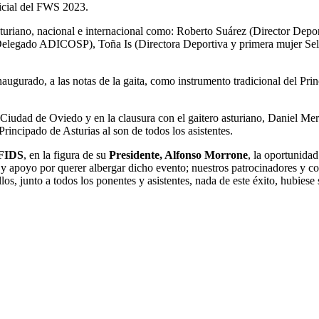
icial del FWS 2023.
turiano, nacional e internacional como: Roberto Suárez (Director Depo
 Delegado ADICOSP), Toña Is (Directora Deportiva y primera mujer S
gurado, a las notas de la gaita, como instrumento tradicional del Prin
Ciudad de Oviedo y en la clausura con el gaitero asturiano, Daniel Meré
incipado de Asturias al son de todos los asistentes.
FIDS
, en la figura de su
Presidente, Alfonso Morrone
, la oportunida
 y apoyo por querer albergar dicho evento; nuestros patrocinadores y 
llos, junto a todos los ponentes y asistentes, nada de este éxito, hubiese 