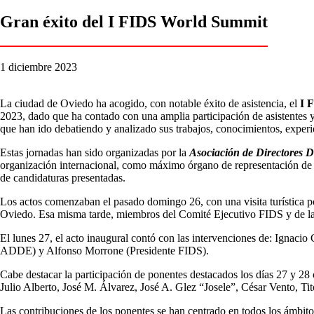
Gran éxito del I FIDS World Summit
1 diciembre 2023
La ciudad de Oviedo ha acogido, con notable éxito de asistencia, el
I 
2023, dado que ha contado con una amplia participación de asistentes y
que han ido debatiendo y analizado sus trabajos, conocimientos, experi
Estas jornadas han sido organizadas por la
Asociación de Directores D
organización internacional, como máximo órgano de representación de lo
de candidaturas presentadas.
Los actos comenzaban el pasado domingo 26, con una visita turística po
Oviedo. Esa misma tarde, miembros del Comité Ejecutivo FIDS y de la
El lunes 27, el acto inaugural contó con las intervenciones de: Igna
ADDE) y Alfonso Morrone (Presidente FIDS).
Cabe destacar la participación de ponentes destacados los días 27 y 
Julio Alberto, José M. Álvarez, José A. Glez “Josele”, César Vento, T
Las contribuciones de los ponentes se han centrado en todos los ámbitos