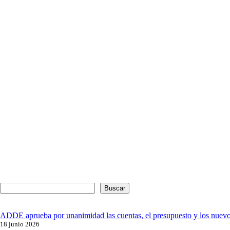
Buscar
ADDE aprueba por unanimidad las cuentas, el presupuesto y los nuev
18 junio 2026