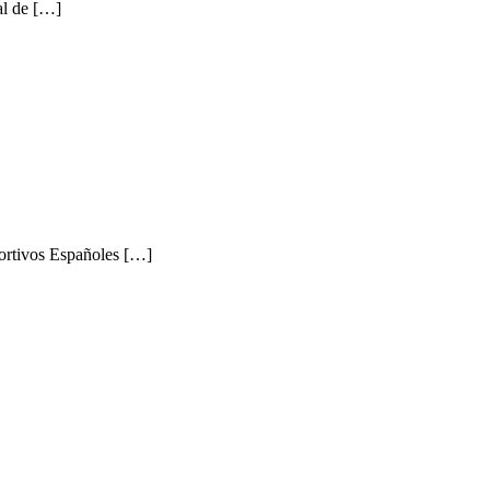
al de […]
portivos Españoles […]