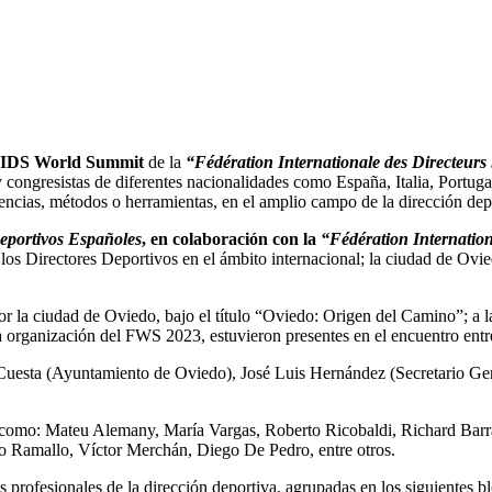
FIDS World Summit
de la
“Fédération Internationale des Directeurs
 congresistas de diferentes nacionalidades como España, Italia, Portuga
encias, métodos o herramientas, en el amplio campo de la dirección dep
eportivos Españoles
, en colaboración con la
“Fédération Internation
s Directores Deportivos en el ámbito internacional; la ciudad de Oviedo
r la ciudad de Oviedo, bajo el título “Oviedo: Origen del Camino”; a la
 organización del FWS 2023, estuvieron presentes en el encuentro en
cio Cuesta (Ayuntamiento de Oviedo), José Luis Hernández (Secretario
28 como: Mateu Alemany, María Vargas, Roberto Ricobaldi, Richard Bar
ito Ramallo, Víctor Merchán, Diego De Pedro, entre otros.
 profesionales de la dirección deportiva, agrupadas en los siguientes b