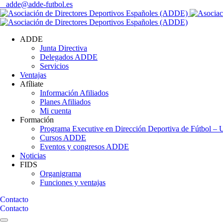
adde@adde-futbol.es
ADDE
Junta Directiva
Delegados ADDE
Servicios
Ventajas
Afíliate
Información Afiliados
Planes Afiliados
Mi cuenta
Formación
Programa Executive en Dirección Deportiva de Fútbol – U
Cursos ADDE
Eventos y congresos ADDE
Noticias
FIDS
Organigrama
Funciones y ventajas
Contacto
Contacto