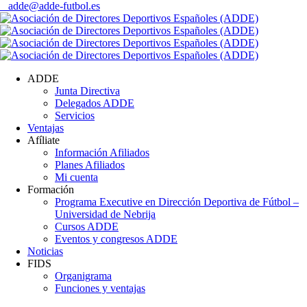
adde@adde-futbol.es
ADDE
Junta Directiva
Delegados ADDE
Servicios
Ventajas
Afíliate
Información Afiliados
Planes Afiliados
Mi cuenta
Formación
Programa Executive en Dirección Deportiva de Fútbol –
Universidad de Nebrija
Cursos ADDE
Eventos y congresos ADDE
Noticias
FIDS
Organigrama
Funciones y ventajas