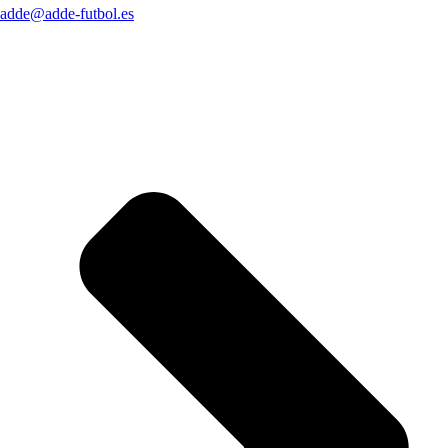
adde@adde-futbol.es