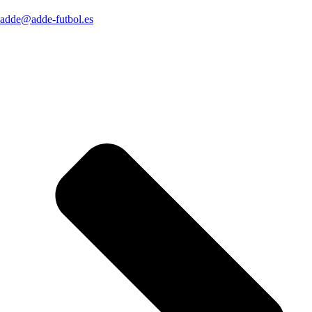
adde@adde-futbol.es