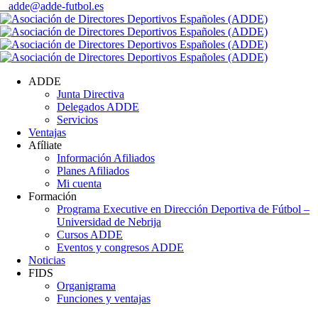
adde@adde-futbol.es
ADDE
Junta Directiva
Delegados ADDE
Servicios
Ventajas
Afíliate
Información Afiliados
Planes Afiliados
Mi cuenta
Formación
Programa Executive en Dirección Deportiva de Fútbol –
Universidad de Nebrija
Cursos ADDE
Eventos y congresos ADDE
Noticias
FIDS
Organigrama
Funciones y ventajas